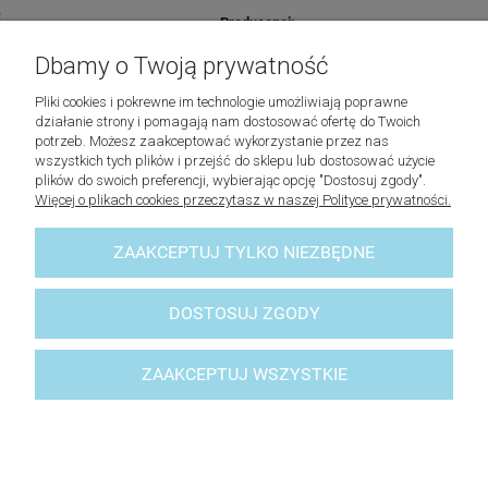
Producenci:
Dbamy o Twoją prywatność
Lovely Baskets
Pliki cookies i pokrewne im technologie umożliwiają poprawne
działanie strony i pomagają nam dostosować ofertę do Twoich
Riviera Maison
potrzeb. Możesz zaakceptować wykorzystanie przez nas
wszystkich tych plików i przejść do sklepu lub dostosować użycie
plików do swoich preferencji, wybierając opcję "Dostosuj zgody".
Laboni
Więcej o plikach cookies przeczytasz w naszej Polityce prywatności.
Lene Bjerre
ZAAKCEPTUJ TYLKO NIEZBĘDNE
© 2023 - lovelybaskets -
Sklep z akcesoriami do domu
DOSTOSUJ ZGODY
ZAAKCEPTUJ WSZYSTKIE
POKAŻ PEŁNĄ WERSJĘ STRONY
Sklep internetowy Shoper Premium