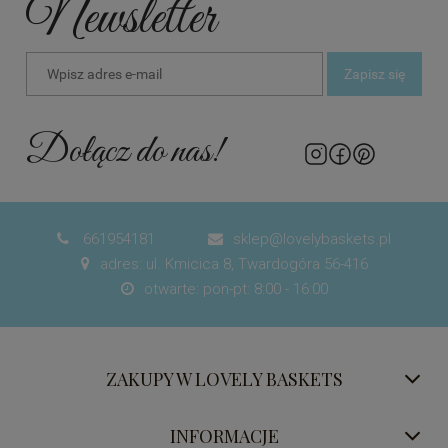
Newsletter
Zapisz się
Dołącz do nas!
661954181
sklep@lovelybaskets.pl


adres: ul. Kmicica 8, Twardogóra 56-416

otwarte: pon-pt: 8:00 - 16:00

ZAKUPY W LOVELY BASKETS
INFORMACJE