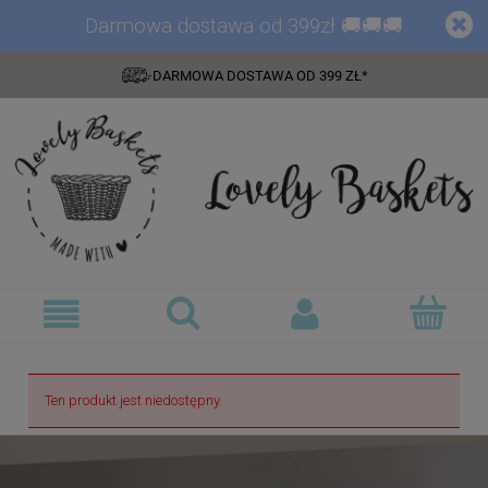
Darmowa dostawa od 399zł 🚚🚚🚚
DARMOWA DOSTAWA OD 399 ZŁ*
Ten produkt jest niedostępny.