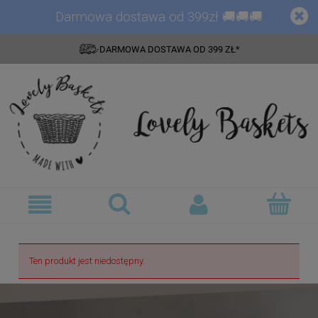
Darmowa dostawa od 399zł 🚚🚚🚚
DARMOWA DOSTAWA OD 399 ZŁ*
Ten produkt jest niedostępny.