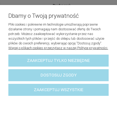
Producenci:
Dbamy o Twoją prywatność
Lovely Baskets
Pliki cookies i pokrewne im technologie umożliwiają poprawne
działanie strony i pomagają nam dostosować ofertę do Twoich
Riviera Maison
potrzeb. Możesz zaakceptować wykorzystanie przez nas
wszystkich tych plików i przejść do sklepu lub dostosować użycie
plików do swoich preferencji, wybierając opcję "Dostosuj zgody".
Laboni
Więcej o plikach cookies przeczytasz w naszej Polityce prywatności.
Lene Bjerre
ZAAKCEPTUJ TYLKO NIEZBĘDNE
© 2023 - lovelybaskets -
Sklep z akcesoriami do domu
DOSTOSUJ ZGODY
ZAAKCEPTUJ WSZYSTKIE
POKAŻ PEŁNĄ WERSJĘ STRONY
Sklep internetowy Shoper Premium