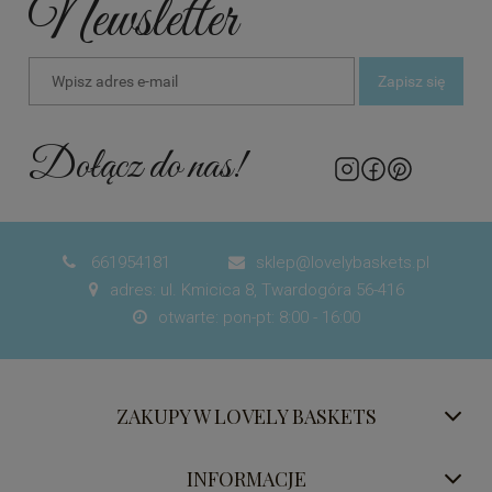
Newsletter
Zapisz się
Dołącz do nas!
661954181
sklep@lovelybaskets.pl


adres: ul. Kmicica 8, Twardogóra 56-416

otwarte: pon-pt: 8:00 - 16:00

ZAKUPY W LOVELY BASKETS
INFORMACJE