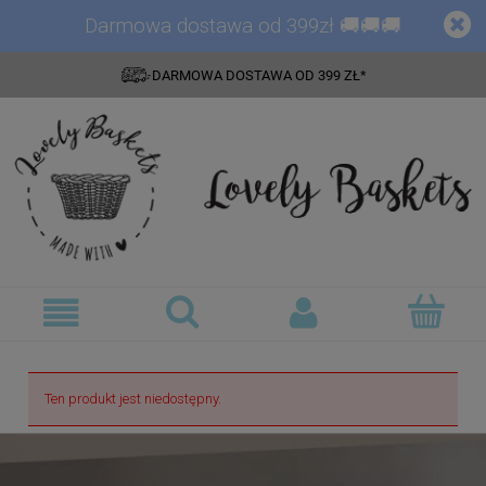
Darmowa dostawa od 399zł 🚚🚚🚚
DARMOWA DOSTAWA OD 399 ZŁ*
Ten produkt jest niedostępny.