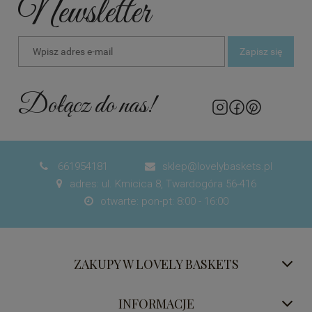
Newsletter
Zapisz się
Dołącz do nas!
661954181
sklep@lovelybaskets.pl


adres: ul. Kmicica 8, Twardogóra 56-416

otwarte: pon-pt: 8:00 - 16:00

ZAKUPY W LOVELY BASKETS
INFORMACJE