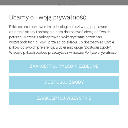
Producenci:
Dbamy o Twoją prywatność
Lovely Baskets
Pliki cookies i pokrewne im technologie umożliwiają poprawne
działanie strony i pomagają nam dostosować ofertę do Twoich
Riviera Maison
potrzeb. Możesz zaakceptować wykorzystanie przez nas
wszystkich tych plików i przejść do sklepu lub dostosować użycie
plików do swoich preferencji, wybierając opcję "Dostosuj zgody".
Laboni
Więcej o plikach cookies przeczytasz w naszej Polityce prywatności.
Lene Bjerre
ZAAKCEPTUJ TYLKO NIEZBĘDNE
© 2023 - lovelybaskets -
Sklep z akcesoriami do domu
DOSTOSUJ ZGODY
ZAAKCEPTUJ WSZYSTKIE
POKAŻ PEŁNĄ WERSJĘ STRONY
Sklep internetowy Shoper Premium