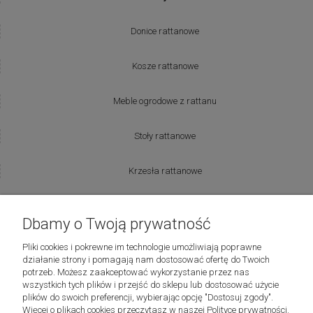
Donice rattanowe
Kosze rattanowe
Meble ogrodowe z rattanu
Stoły rattanowe
Krzesła rattanowe
Producenci:
Dbamy o Twoją prywatność
Lovely Baskets
Pliki cookies i pokrewne im technologie umożliwiają poprawne
działanie strony i pomagają nam dostosować ofertę do Twoich
potrzeb. Możesz zaakceptować wykorzystanie przez nas
Riviera Maison
wszystkich tych plików i przejść do sklepu lub dostosować użycie
plików do swoich preferencji, wybierając opcję "Dostosuj zgody".
Więcej o plikach cookies przeczytasz w naszej Polityce prywatności.
Laboni