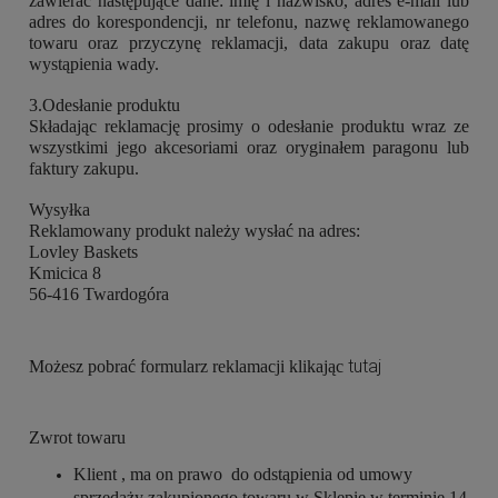
zawierać następujące dane: imię i nazwisko, adres e-mail lub
adres do korespondencji, nr telefonu, nazwę reklamowanego
towaru oraz przyczynę reklamacji, data zakupu oraz datę
wystąpienia wady.
3.Odesłanie produktu
Składając reklamację prosimy o odesłanie produktu wraz ze
wszystkimi jego akcesoriami oraz oryginałem paragonu lub
faktury zakupu.
Wysyłka
Reklamowany produkt należy wysłać na adres:
Lovley Baskets
Kmicica 8
56-416 Twardogóra
tutaj
Możesz pobrać formularz reklamacji klikając
Zwrot towaru
Klient , ma on prawo do odstąpienia od umowy
sprzedaży zakupionego towaru w Sklepie w terminie 14