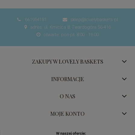
661954181
sklep@lovelybaskets.pl


adres: ul. Kmicica 8, Twardogóra 56-416

otwarte: pon-pt: 8:00 - 16:00

ZAKUPY W LOVELY BASKETS
INFORMACJE
O NAS
MOJE KONTO
W naszej ofercie: