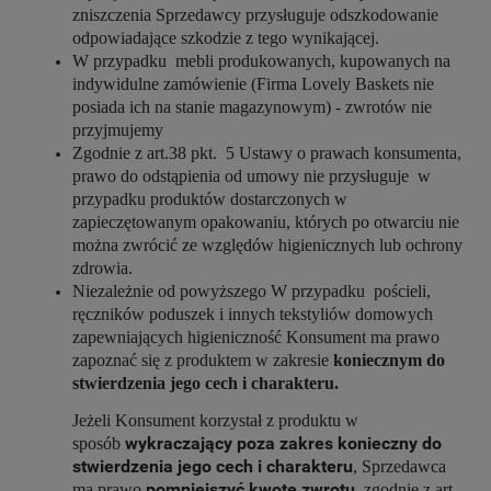
zniszczenia Sprzedawcy przysługuje odszkodowanie
odpowiadające szkodzie z tego wynikającej.
W przypadku mebli produkowanych, kupowanych na
indywidulne zamówienie (Firma Lovely Baskets nie
posiada ich na stanie magazynowym) - zwrotów nie
przyjmujemy
Zgodnie z art.38 pkt. 5 Ustawy o prawach konsumenta,
prawo do odstąpienia od umowy nie przysługuje w
przypadku produktów dostarczonych w
zapieczętowanym opakowaniu, których po otwarciu nie
można zwrócić ze względów higienicznych lub ochrony
zdrowia.
Niezależnie od powyższego W przypadku pościeli,
ręczników poduszek i innych tekstyliów domowych
zapewniających higieniczność Konsument ma prawo
zapoznać się z produktem w zakresie
koniecznym do
stwierdzenia jego cech i charakteru.
Jeżeli Konsument korzystał z produktu w
wykraczający poza zakres konieczny do
sposób
stwierdzenia jego cech i charakteru
, Sprzedawca
pomniejszyć kwotę zwrotu
ma prawo
, zgodnie z art.