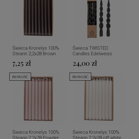
Świeca Kronelys 100%
Świeca TWISTED
Stearin 2,2x28 Brown
Candles Edelweiss
Edelweiss
2,2x24 Black 2 szt
7,25 zł
24,00 zł
NOWOŚĆ
NOWOŚĆ
Świeca Kronelys 100%
Świeca Kronelys 100%
Stearin 2,2x28 Powder
Stearin 2,2x28 off white