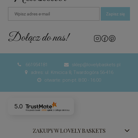
Zapisz się
Dołącz do nas!
661954181
sklep@lovelybaskets.pl


adres: ul. Kmicica 8, Twardogóra 56-416

otwarte: pon-pt: 8:00 - 16:00

5.0
Na podstawie
2656
opinii
z całego okresu
ZAKUPY W LOVELY BASKETS