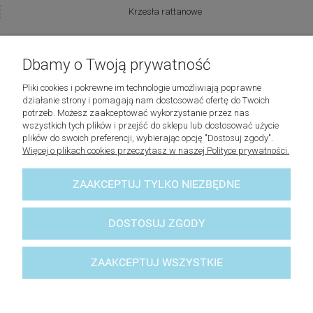
Krzesła rattanowe
Producenci:
Dbamy o Twoją prywatność
Lovely Baskets
Pliki cookies i pokrewne im technologie umożliwiają poprawne
działanie strony i pomagają nam dostosować ofertę do Twoich
potrzeb. Możesz zaakceptować wykorzystanie przez nas
Riviera Maison
wszystkich tych plików i przejść do sklepu lub dostosować użycie
plików do swoich preferencji, wybierając opcję "Dostosuj zgody".
Więcej o plikach cookies przeczytasz w naszej Polityce prywatności.
Laboni
ZAAKCEPTUJ TYLKO NIEZBĘDNE
Lene Bjerre
© 2023 - lovelybaskets -
Sklep z akcesoriami do domu
DOSTOSUJ ZGODY
ZAAKCEPTUJ WSZYSTKIE
POKAŻ PEŁNĄ WERSJĘ STRONY