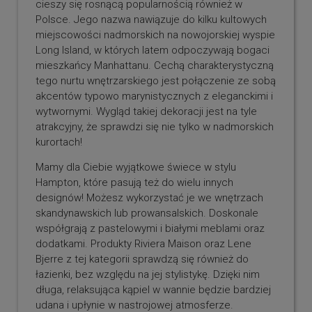
cieszy się rosnącą popularnością również w
Polsce. Jego nazwa nawiązuje do kilku kultowych
miejscowości nadmorskich na nowojorskiej wyspie
Long Island, w których latem odpoczywają bogaci
mieszkańcy Manhattanu. Cechą charakterystyczną
tego nurtu wnętrzarskiego jest połączenie ze sobą
akcentów typowo marynistycznych z eleganckimi i
wytwornymi. Wygląd takiej dekoracji jest na tyle
atrakcyjny, że sprawdzi się nie tylko w nadmorskich
kurortach!
Mamy dla Ciebie wyjątkowe świece w stylu
Hampton, które pasują też do wielu innych
designów! Możesz wykorzystać je we wnętrzach
skandynawskich lub prowansalskich. Doskonale
współgrają z pastelowymi i białymi meblami oraz
dodatkami. Produkty Riviera Maison oraz Lene
Bjerre z tej kategorii sprawdzą się również do
łazienki, bez względu na jej stylistykę. Dzięki nim
długa, relaksująca kąpiel w wannie będzie bardziej
udana i upłynie w nastrojowej atmosferze.