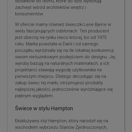
dodatków do domu, które do dziś wywołują
zachwyt wśród architektów wnętrz i
konsumentów.
W ofercie mamy również świeczki Lene Bjerre w
wielu fascynujących odsłonach. Ten producent
jest obecny na rynku nieco krócej, bo od 1975
roku. Marka powstała w Danii i od samego
początku wyróżniała się na tle lokalnej konkurencji
swoim nietuzinkowym podejściem do designu. Jej
wyroby bazują na naturalnych materiałach, a ich
projektanci stawiają wygodę użytkownika na
pierwszym miejscu. Dlatego decydując się na
zakup świec tej marki, otrzymujesz produkty
najlepszej jakości, jednocześnie wyróżniające się
pięknym wyglądem.
Świece w stylu Hampton
Ekskluzywny styl Hampton, który narodził się na
wschodnim wybrzeżu Stanów Zjednoczonych,