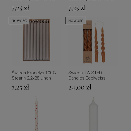
Pink Edelweiss
Edelweiss
7,25 zł
7,25 zł
NOWOŚĆ
NOWOŚĆ
Świeca Kronelys 100%
Świeca TWISTED
Stearin 2,2x28 Linen
Candles Edelweiss
Edelweiss
2,2x24 Ginger 2 szt
7,25 zł
24,00 zł