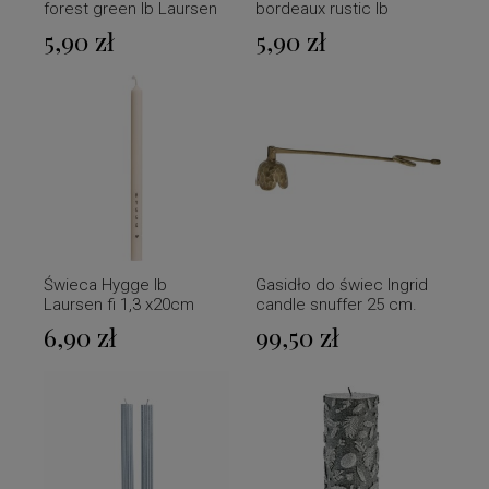
forest green Ib Laursen
bordeaux rustic Ib
Ø:2.2 H:18
Laursen Ø:2.2 H:18
5,90 zł
5,90 zł
Świeca Hygge Ib
Gasidło do świec Ingrid
Laursen fi 1,3 x20cm
candle snuffer 25 cm.
Light gold Lene Bjerre
6,90 zł
99,50 zł