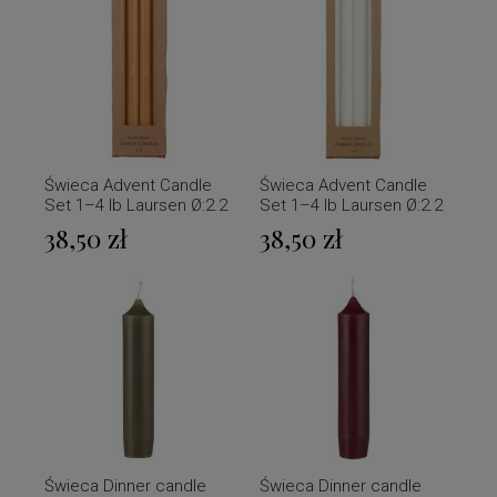
Świeca Advent Candle
Świeca Advent Candle
Set 1–4 Ib Laursen Ø:2.2
Set 1–4 Ib Laursen Ø:2.2
H:29 miodowe
H:29
38,50 zł
38,50 zł
Świeca Dinner candle
Świeca Dinner candle