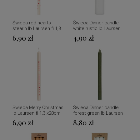
Świeca red hearts
Świeca Dinner candle
stearin Ib Laursen fi 1,3
white rustic Ib Laursen
x20cm
Ø:2.2 H:11
6,90 zł
4,90 zł
Świeca Merry Christmas
Świeca Dinner candle
Ib Laursen fi 1,3 x20cm
forest green Ib Laursen
Ø:2.2 H: 29
6,90 zł
8,80 zł