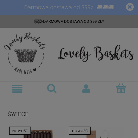
Darmowa dostawa od 399zł 🚚🚚🚚
DARMOWA DOSTAWA OD 399 ZŁ*
ŚWIECE
NOWOŚĆ
NOWOŚĆ