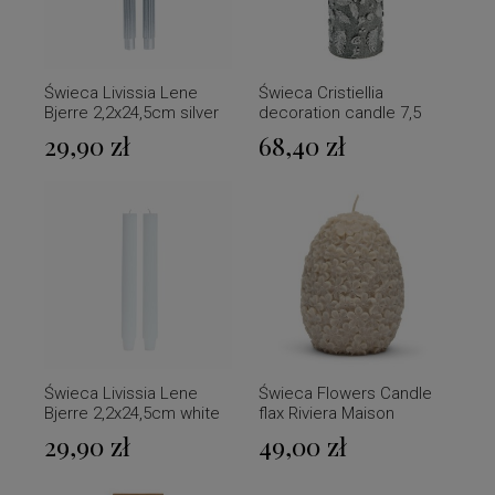
Świeca Livissia Lene
Świeca Cristiellia
Bjerre 2,2x24,5cm silver
decoration candle 7,5
2szt.
X15 cm, Silver
29,90 zł
68,40 zł
Świeca Livissia Lene
Świeca Flowers Candle
Bjerre 2,2x24,5cm white
flax Riviera Maison
2szt.
29,90 zł
49,00 zł