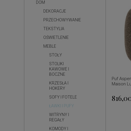
DOM
DEKORACJE
PRZECHOWYWANIE
TEKSTYLIA
OŚWIETLENIE
MEBLE
STOŁY
STOLIKI
KAWOWE I
BOCZNE
Puf Aspen
KRZESŁA I
Maison L
HOKERY
816,00
SOFY I FOTELE
ŁAWKI I PUFY
WITRYNY I
REGAŁY
KOMODY I