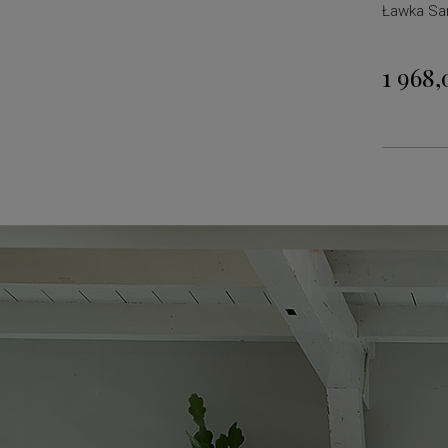
Ławka San
1 968,