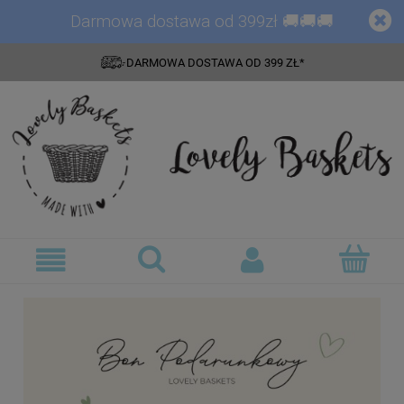
Darmowa dostawa od 399zł 🚚🚚🚚
DARMOWA DOSTAWA OD 399 ZŁ*