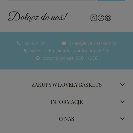
Dołącz do nas!
661954181
sklep@lovelybaskets.pl


adres: ul. Kmicica 8, Twardogóra 56-416

otwarte: pon-pt: 8:00 - 16:00

ZAKUPY W LOVELY BASKETS
INFORMACJE
O NAS