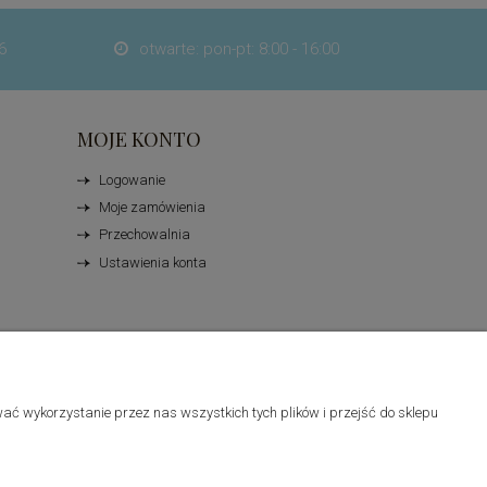
6
otwarte: pon-pt: 8:00 - 16:00

MOJE KONTO
Logowanie
Moje zamówienia
Przechowalnia
Ustawienia konta
ać wykorzystanie przez nas wszystkich tych plików i przejść do sklepu