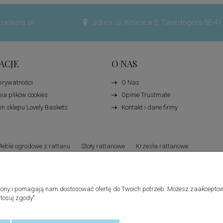
baskets.pl
adres: ul. Kmicica 8, Twardogóra 56-41

ACJE
O NAS
 prywatności
O Nas
ia plików cookies
Opinie Trustmate
n sklepu Lovely Baskets
Kontakt i dane firmy
eble ogrodowe z rattanu
Stoły rattanowe
Krzesła rattanowe
Lene Bjerre
 strony i pomagają nam dostosować ofertę do Twoich potrzeb. Możesz zaakceptow
tosuj zgody".