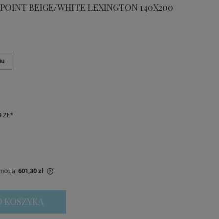
 POINT BEIGE/WHITE LEXINGTON 140X200
iu
 ZŁ*
omocją:
601,30 zł
any krócej niż 30
O KOSZYKA
ższa cena od
wił się w