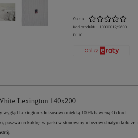
sprzedaży.
Ocena:
Kod produktu:
10000012/2600-
D110
/White Lexington 140x200
any wygląd Lexington z luksusowo miękką 100% bawełną Oxford.
i, poszwa na kołdrę w paski w stonowanym beżowo-białym kolorze 
strój.