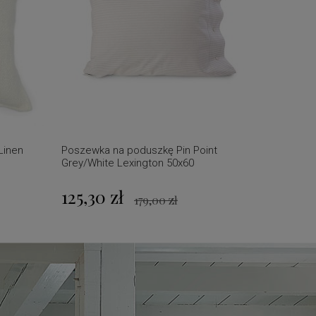
Linen
Poszewka na poduszkę Pin Point
Poszewka
Grey/White Lexington 50x60
Grey/Whi
125,30 zł
125,30
179,00 zł