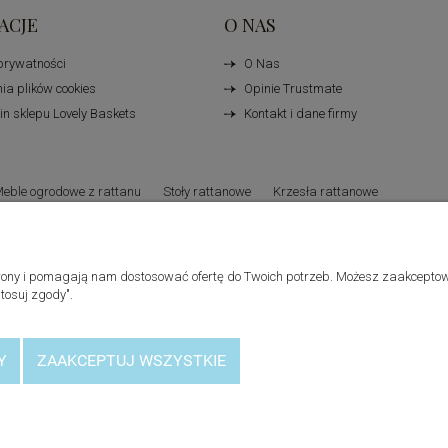
ACJE
O NAS
 prywatności
O Nas
ia plików cookies
Opinie Trustmate
n sklepu Lovely Baskets
Kontakt i dane firmy
eble ogrodowe z rattanu
Stoły rattanowe
Krzesła rattanowe
Lene Bjerre
 strony i pomagają nam dostosować ofertę do Twoich potrzeb. Możesz zaakceptow
tosuj zgody".
Y
ZAAKCEPTUJ WSZYSTKIE
Sklep internetowy Shoper Premium