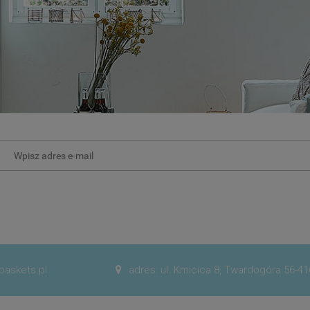
baskets.pl
adres: ul. Kmicica 8, Twardogóra 56-41
