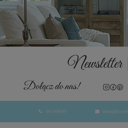
Newsletter
Dołącz do nas!
661954181
sklep@lovely

