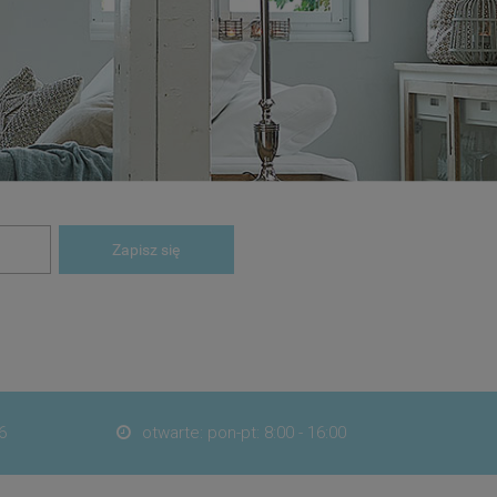
Zapisz się
6
otwarte: pon-pt: 8:00 - 16:00
