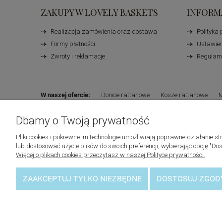
ZAKUPY W LOVELY BASKETS
INFORM
Realizacja zamówienia oraz dostawa
Polityka
Formy płatności
Ustawien
Zwroty i reklamacje
Regulami
W naszej ofercie:
Donice rattanowe
Kosze rattanowe
M
Dbamy o Twoją prywatność
Producenci:
Lovely Baskets
Riviera Maison
Laboni
© 2023 - lovelybaskets -
Sklep z akcesoriami do domu
Pliki cookies i pokrewne im technologie umożliwiają poprawne działanie
lub dostosować użycie plików do swoich preferencji, wybierając opcję "Dos
Więcej o plikach cookies przeczytasz w naszej Polityce prywatności.
ZAAKCEPTUJ TYLKO NIEZBĘDNE
DOSTOSUJ ZGOD