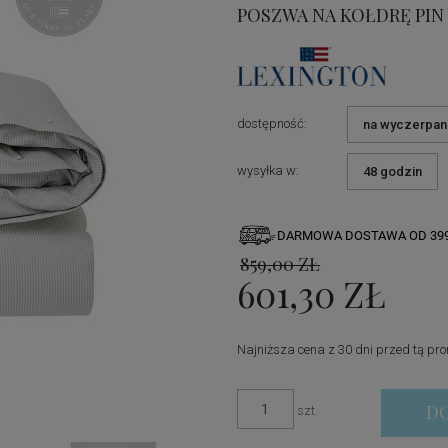
POSZWA NA KOŁDRĘ PIN
dostępność:
na wyczerpan
wysyłka w:
48 godzin
DARMOWA DOSTAWA OD 399
859,00 ZŁ
601,30 ZŁ
Najniższa cena z 30 dni przed tą pr
Jeżeli produkt jest sprzedaw
D
szt.
dni, wyświetlana jest najni
momentu, kiedy produkt poja