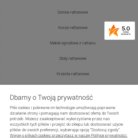
Donice rattanowe
5.0
Kosze rattanowe
OCENA
PRODUKTU
Meble ogrodowe z rattanu
Stoły rattanowe
Krzesła rattanowe
Producenci:
Dbamy o Twoją prywatność
Lovely Baskets
Pliki cookies i pokrewne im technologie umożliwiają poprawne
działanie strony i pomagają nam dostosować ofertę do Twoich
potrzeb. Możesz zaakceptować wykorzystanie przez nas
Riviera Maison
wszystkich tych plików i przejść do sklepu lub dostosować użycie
plików do swoich preferencji, wybierając opcję "Dostosuj zgody".
Więcej o plikach cookies przeczytasz w naszej Polityce prywatności.
Laboni