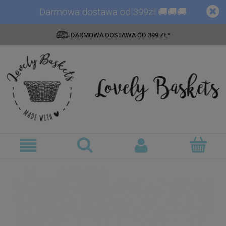
Darmowa dostawa od 399zł 🚚🚚🚚
DARMOWA DOSTAWA OD 399 ZŁ*