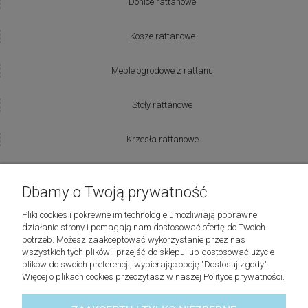
Donice rattanowe
Kosze rattanowe
Meble ogrodowe z rattanu
Stoły rattanowe
Krzesła rattanowe
Producenci:
Dbamy o Twoją prywatność
Lovely Baskets
Pliki cookies i pokrewne im technologie umożliwiają poprawne
działanie strony i pomagają nam dostosować ofertę do Twoich
potrzeb. Możesz zaakceptować wykorzystanie przez nas
Riviera Maison
wszystkich tych plików i przejść do sklepu lub dostosować użycie
plików do swoich preferencji, wybierając opcję "Dostosuj zgody".
Więcej o plikach cookies przeczytasz w naszej Polityce prywatności.
Laboni