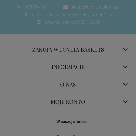
661954181
sklep@lovelybaskets.pl


adres: ul. Kmicica 8, Twardogóra 56-416

otwarte: pon-pt: 8:00 - 16:00

ZAKUPY W LOVELY BASKETS
INFORMACJE
O NAS
MOJE KONTO
W naszej ofercie: