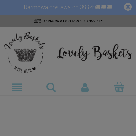
Darmowa dostawa od 399zł 🚚🚚🚚
DARMOWA DOSTAWA OD 399 ZŁ*