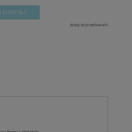
O KOSZYKA
dodaj do przechowalni
ca formą i elegancją.