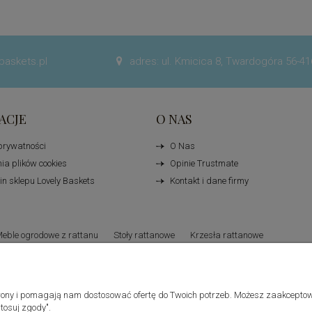
baskets.pl
adres: ul. Kmicica 8, Twardogóra 56-41

ACJE
O NAS
 prywatności
O Nas
ia plików cookies
Opinie Trustmate
n sklepu Lovely Baskets
Kontakt i dane firmy
eble ogrodowe z rattanu
Stoły rattanowe
Krzesła rattanowe
Lene Bjerre
 strony i pomagają nam dostosować ofertę do Twoich potrzeb. Możesz zaakceptow
tosuj zgody".