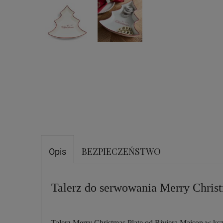
BEZPIECZEŃSTWO
Opis
Talerz do serwowania Merry Chris
Talerz Merry Christmas Plate od Riviera Maison w ksz