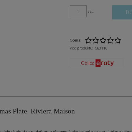
D
szt.
Ocena:
Kod produktu:
583110
tmas Plate Riviera Maison
tałcie choinki to wyjątkowy element świątecznej zastawy, który zachwy