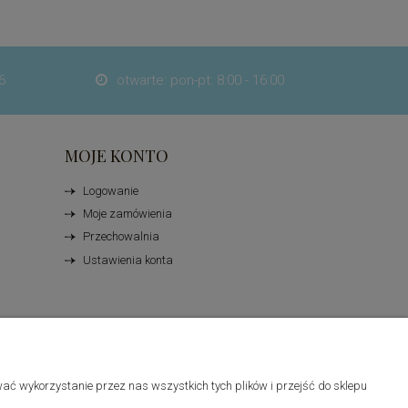
6
otwarte: pon-pt: 8:00 - 16:00

MOJE KONTO
Logowanie
Moje zamówienia
Przechowalnia
Ustawienia konta
ać wykorzystanie przez nas wszystkich tych plików i przejść do sklepu