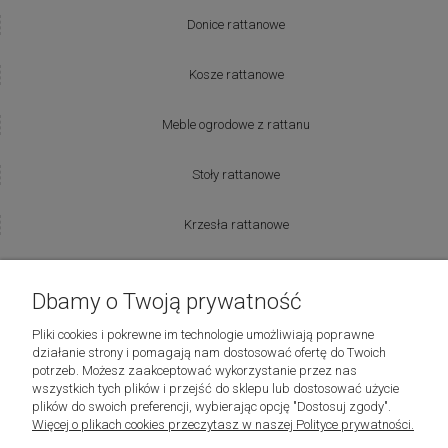
Donice rattanowe
Kosze rattanowe
Meble ogrodowe z rattanu
Stoły rattanowe
Krzesła rattanowe
Producenci:
Dbamy o Twoją prywatność
Lovely Baskets
Pliki cookies i pokrewne im technologie umożliwiają poprawne
działanie strony i pomagają nam dostosować ofertę do Twoich
potrzeb. Możesz zaakceptować wykorzystanie przez nas
Riviera Maison
wszystkich tych plików i przejść do sklepu lub dostosować użycie
plików do swoich preferencji, wybierając opcję "Dostosuj zgody".
Więcej o plikach cookies przeczytasz w naszej Polityce prywatności.
Laboni