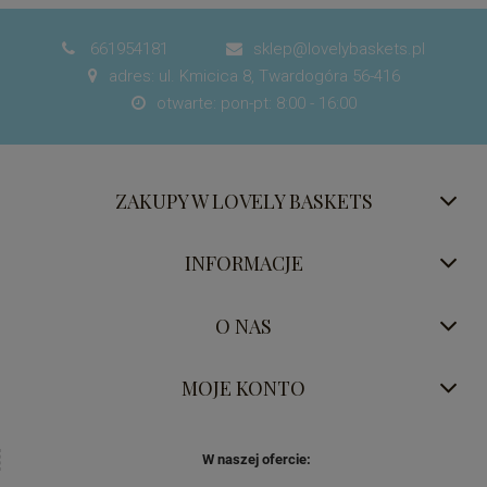
661954181
sklep@lovelybaskets.pl


adres: ul. Kmicica 8, Twardogóra 56-416

otwarte: pon-pt: 8:00 - 16:00

ZAKUPY W LOVELY BASKETS
INFORMACJE
O NAS
MOJE KONTO
W naszej ofercie: