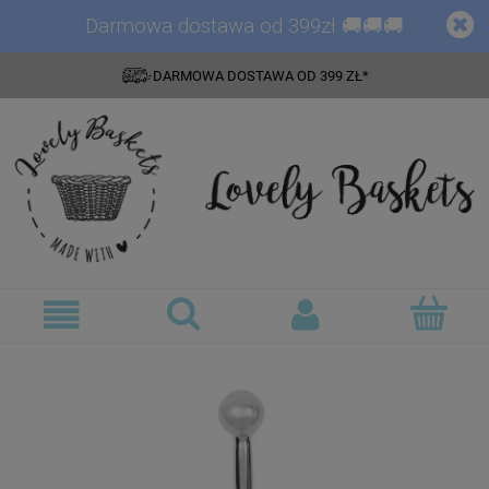
Darmowa dostawa od 399zł 🚚🚚🚚
DARMOWA DOSTAWA OD 399 ZŁ*