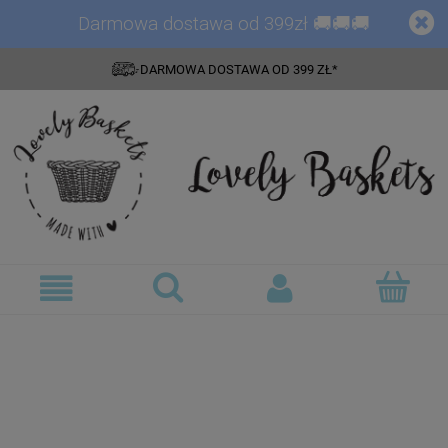
Darmowa dostawa od 399zł 🚚🚚🚚
DARMOWA DOSTAWA OD 399 ZŁ*