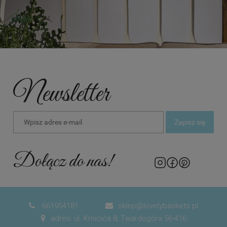
Newsletter
Zapisz się
Dołącz do nas!
661954181
sklep@lovelybaskets.pl


adres: ul. Kmicica 8, Twardogóra 56-416
