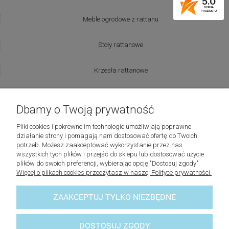
5.0
OCENA
PRODUKTU
Meble ogrodowe z rattanu
Stoły rattanowe
Krzesła rattanowe
Producenci:
Dbamy o Twoją prywatność
Lovely Baskets
Pliki cookies i pokrewne im technologie umożliwiają poprawne
działanie strony i pomagają nam dostosować ofertę do Twoich
potrzeb. Możesz zaakceptować wykorzystanie przez nas
Riviera Maison
wszystkich tych plików i przejść do sklepu lub dostosować użycie
plików do swoich preferencji, wybierając opcję "Dostosuj zgody".
Więcej o plikach cookies przeczytasz w naszej Polityce prywatności.
Laboni
ZAAKCEPTUJ TYLKO NIEZBĘDNE
Lene Bjerre
© 2023 - lovelybaskets -
Sklep z akcesoriami do domu
DOSTOSUJ ZGODY