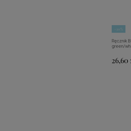
-30%
Ręcznik B
green/wh
Lexington
26,60 