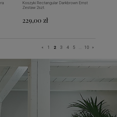
era
Koszyki Rectangular Darkbrown Ernst
Zestaw 2szt.
229,00 zł
«
»
1
2
3
4
5
...
10