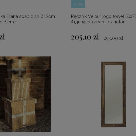
-30%
ka Eliana soap dish Ø12cm
Ręcznik Velour logo towel 50x70
e Bjerre
4), juniper green Lexington
zł
205,10 zł
293,00 zł