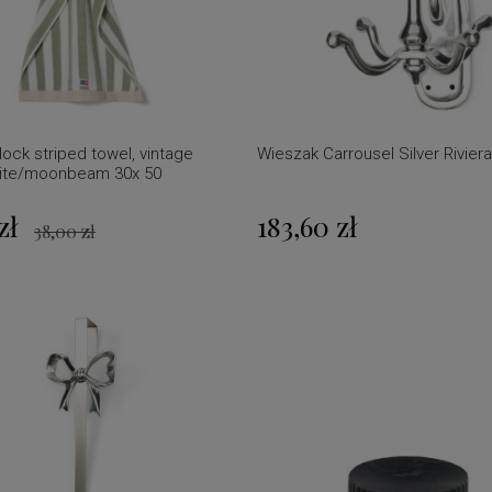
lock striped towel, vintage
Wieszak Carrousel Silver Rivier
ite/moonbeam 30x 50
zł
183,60 zł
38,00 zł