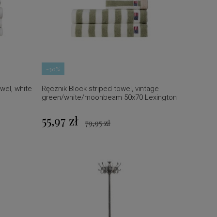
-30%
wel, white
Ręcznik Block striped towel, vintage
green/white/moonbeam 50x70 Lexington
55,97 zł
79,95 zł