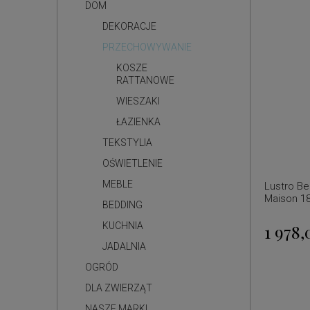
DOM
DEKORACJE
PRZECHOWYWANIE
KOSZE
RATTANOWE
WIESZAKI
ŁAZIENKA
TEKSTYLIA
OŚWIETLENIE
MEBLE
Lustro Be
Maison 1
BEDDING
KUCHNIA
1 978,
JADALNIA
OGRÓD
DLA ZWIERZĄT
NASZE MARKI