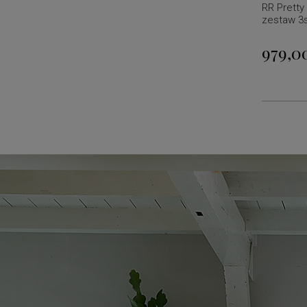
RR Pretty
zestaw 3s
979,00