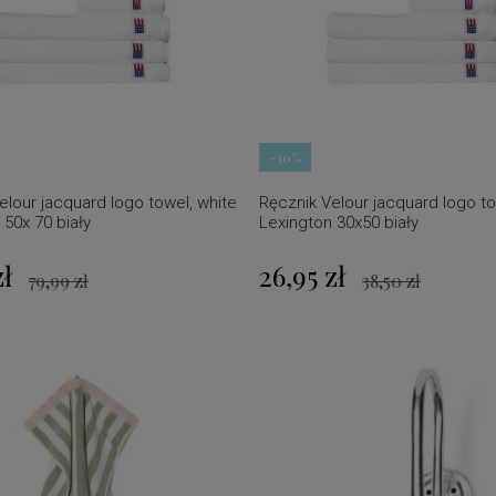
-30%
elour jacquard logo towel, white
Ręcznik Velour jacquard logo to
 50x 70 biały
Lexington 30x50 biały
zł
26,95 zł
79,99 zł
38,50 zł