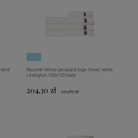
-30%
 hand
Ręcznik Velour jacquard logo towel, white
Lexington 100x150 biały
204,30 zł
291,85 zł